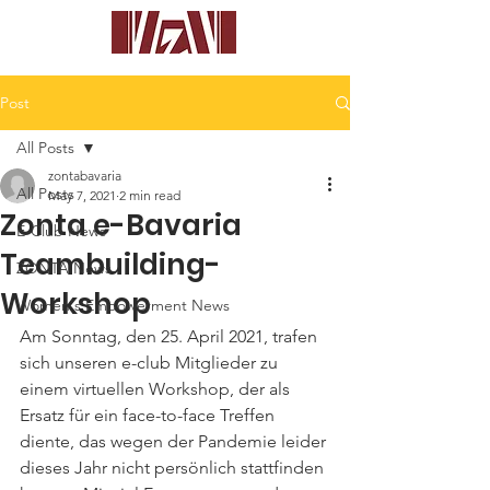
Post
All Posts
zontabavaria
All Posts
May 7, 2021
2 min read
Zonta e-Bavaria
E-Club News
Teambuilding-
ZONTA News
Workshop
Women's Empowerment News
Am Sonntag, den 25. April 2021, trafen 
sich unseren e-club Mitglieder zu 
einem virtuellen Workshop, der als 
Ersatz für ein face-to-face Treffen 
diente, das wegen der Pandemie leider 
dieses Jahr nicht persönlich stattfinden 